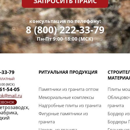
ЗАПРОСИТЬ ПРАЙС
консультация по телефону:
8 (800) 222-33-79
Пн-Пт 9:00-18:00 (МСК)
2-33-79
РИТУАЛЬНАЯ ПРОДУКЦИЯ
СТРОИТЕ
МАТЕРИА
ПЛАТНЫЙ
8:00 (МСК)
461-54-05
Памятники из гранита оптом
Плиты мощ
-pk@mail.ru
Мемориальные комплексы
Облицовоч
 ЗВОНОК
Надгробные плиты из гранита
гранита
Петрозаводск,
фабрика,
Фигурные памятники из
Бордюр из
дкий
гранита
Бордюры Г
Цоколь из гранита
Гранитная