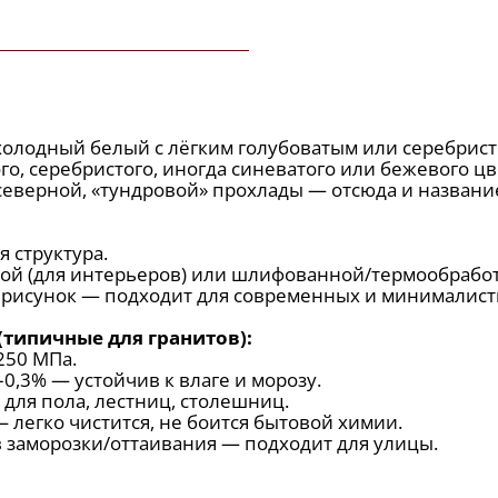
 холодный белый с лёгким голубоватым или серебрис
о, серебристого, иногда синеватого или бежевого цв
северной, «тундровой» прохлады — отсюда и названи
 структура.
й (для интерьеров) или шлифованной/термообработа
 рисунок — подходит для современных и минималист
(типичные для гранитов):
250 МПа.
,3% — устойчив к влаге и морозу.
для пола, лестниц, столешниц.
 легко чистится, не боится бытовой химии.
 заморозки/оттаивания — подходит для улицы.