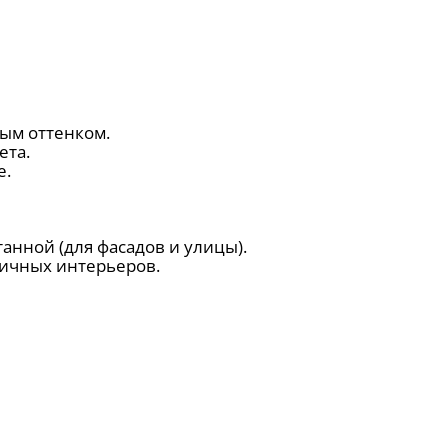
тым оттенком.
ета.
е.
нной (для фасадов и улицы).
ичных интерьеров.