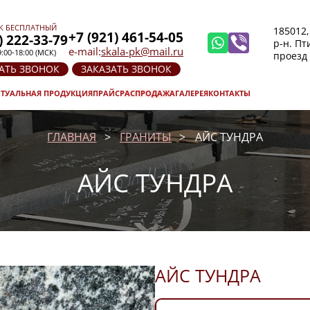
К БЕСПЛАТНЫЙ
185012,
+7 (921) 461-54-05
) 222-33-79
р-н. П
e-mail:
skala-pk@mail.ru
:00-18:00 (МСК)
проезд
АТЬ ЗВОНОК
ЗАКАЗАТЬ ЗВОНОК
ТУАЛЬНАЯ ПРОДУКЦИЯ
ПРАЙС
РАСПРОДАЖА
ГАЛЕРЕЯ
КОНТАКТЫ
ГЛАВНАЯ
ГРАНИТЫ
АЙС ТУНДРА
АЙС ТУНДРА
АЙС ТУНДРА