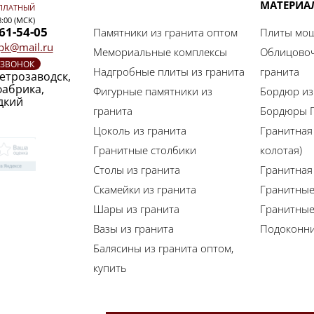
МАТЕРИА
ПЛАТНЫЙ
8:00 (МСК)
461-54-05
Памятники из гранита оптом
Плиты мощ
-pk@mail.ru
Мемориальные комплексы
Облицовоч
 ЗВОНОК
Надгробные плиты из гранита
гранита
Петрозаводск,
фабрика,
Фигурные памятники из
Бордюр из
дкий
гранита
Бордюры Г
Цоколь из гранита
Гранитная
Гранитные столбики
колотая)
Столы из гранита
Гранитная 
Скамейки из гранита
Гранитные
Шары из гранита
Гранитны
Вазы из гранита
Подоконни
Балясины из гранита оптом,
купить