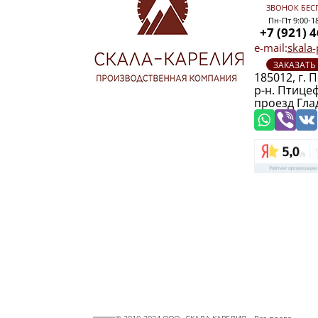
ЗВОНОК БЕС
Пн-Пт 9:00-1
+7 (921) 
e-mail:
skala
ЗАКАЗАТЬ
185012, г. 
р-н. Птице
проезд Гла