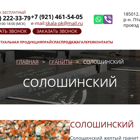
К БЕСПЛАТНЫЙ
185012,
+7 (921) 461-54-05
) 222-33-79
р-н. П
e-mail:
skala-pk@mail.ru
:00-18:00 (МСК)
проезд
АТЬ ЗВОНОК
ЗАКАЗАТЬ ЗВОНОК
ТУАЛЬНАЯ ПРОДУКЦИЯ
ПРАЙС
РАСПРОДАЖА
ГАЛЕРЕЯ
КОНТАКТЫ
ГЛАВНАЯ
ГРАНИТЫ
СОЛОШИНСКИЙ
СОЛОШИНСКИЙ
СОЛОШИНСКИЙ
Солошинский желтый гранит -