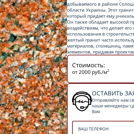
добываемого в районе Солош
области Украины. Этот грани
который придает ему уникал
Он также обладает высокой 
воздействиям, что делает ег
использования в строительст
желтый гранит часто использ
материалов, столешниц, памя
элементов, придавая проекта
Стоимость:
2
от 2000 руб./м
ОСТАВИТЬ ЗА
Отправляйте нам св
наши менеджеры сде
Вам