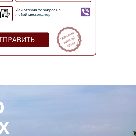
Или отправьте запрос на
любой мессенджер:
ТПРАВИТЬ
О
Х